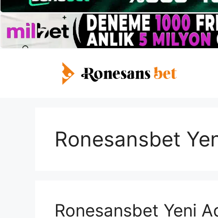
İçeriğe
atla
Ronesansbet Yen
Ronesansbet Yeni Ad