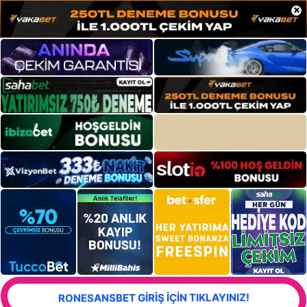
×
RONESANSBET GİRİŞ İÇİN TIKLAYINIZ!