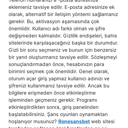
eklemeniz tavsiye edilir. E-posta adresinize ek
olarak, alternatif bir iletişim yöntemi sağlamanız
gerekir. Bu, aktivasyon aşamasında çok
önemlidir. Kullanıcı adı farklı olmalı ve şifre
değişmeden kalmalıdır. Gizlilik endişeleri, bahis
sitelerinde karşılaşacağınız başka bir durumdur.
Gizli bir soru seçmeniz ve bunun için benzersiz
bir yanıt oluşturmanız tavsiye edilir. Sözleşmeyi
sonuçlandırmadan önce, hesabınızın para
birimini seçmek çok önemlidir. Genel olarak,
oturum açar giriş yapmaz kullanıcı adınızı ve
şifrenizi kullanmanız tavsiye edilir. Ancak bu
bilgilere erişmeden önce etkinleştirme
işleminden geçmeniz gerekir. Programı
etkinleştirdikten sonra, giriş panelinden
başlatabilirsiniz. Şans oyunları oynamaktan
hoşlanıyor musunuz?
Ronesansbet
web sitesi