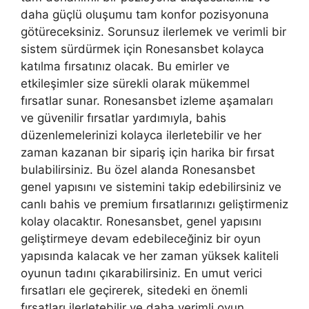
daha güçlü oluşumu tam konfor pozisyonuna
götüreceksiniz. Sorunsuz ilerlemek ve verimli bir
sistem sürdürmek için Ronesansbet kolayca
katılma fırsatınız olacak. Bu emirler ve
etkileşimler size sürekli olarak mükemmel
fırsatlar sunar. Ronesansbet izleme aşamaları
ve güvenilir fırsatlar yardımıyla, bahis
düzenlemelerinizi kolayca ilerletebilir ve her
zaman kazanan bir sipariş için harika bir fırsat
bulabilirsiniz. Bu özel alanda Ronesansbet
genel yapısını ve sistemini takip edebilirsiniz ve
canlı bahis ve premium fırsatlarınızı geliştirmeniz
kolay olacaktır. Ronesansbet, genel yapısını
geliştirmeye devam edebileceğiniz bir oyun
yapısında kalacak ve her zaman yüksek kaliteli
oyunun tadını çıkarabilirsiniz. En umut verici
fırsatları ele geçirerek, sitedeki en önemli
fırsatları ilerletebilir ve daha verimli oyun