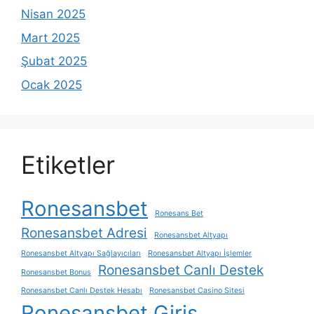
Nisan 2025
Mart 2025
Şubat 2025
Ocak 2025
Etiketler
Ronesansbet
Ronesans Bet
Ronesansbet Adresi
Ronesansbet Altyapı
Ronesansbet Altyapı Sağlayıcıları
Ronesansbet Altyapı İşlemler
Ronesansbet Canlı Destek
Ronesansbet Bonus
Ronesansbet Canlı Destek Hesabı
Ronesansbet Casino Sitesi
Ronesansbet Giriş