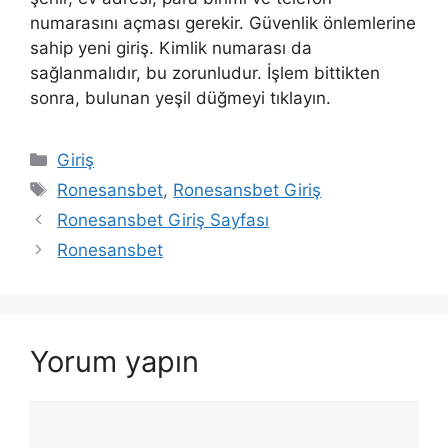
numarasını açması gerekir. Güvenlik önlemlerine
sahip yeni giriş. Kimlik numarası da
sağlanmalıdır, bu zorunludur. İşlem bittikten
sonra, bulunan yeşil düğmeyi tıklayın.
Kategoriler
Giriş
Etiketler
Ronesansbet
,
Ronesansbet Giriş
Ronesansbet Giriş Sayfası
Ronesansbet
Yorum yapın
Yorum