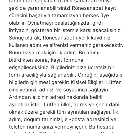
tarafından sağlanan özel fırsatlardan en iyi
şekilde yararlanabilirsiniz! Ronesansbet kayıt
sürecini başarıyla tamamlayan herkes üye
olabilir. Oynatmayı başlattığınızda, girdi
ihtiyacını gösteren bir istemle karşılaşacaksınız.
Sonuç olarak, Ronesansbet üyelik kaydınızı
kullanıcı adını ve şifrenizi vermeniz gerekecektir.
Bunu başarmak için ilk adım: Bu adımı
bitirdikten sonra, kayıt formuna
erişebileceksiniz. Bilgileriniz bize ücretsiz bir
form aracılığıyla sağlanabilir. Örneğin, aşağıdaki
bilgilerin girilmesi gerekir: Kişisel Bilgiler: Lütfen
cinsiyetinizi, adınızı ve soyadınızı sağlayın.
Ardından alıcının adresi hakkında belirli
ayrıntılar ister. Lütfen ülke, adres ve şehir dahil
olmak üzere gerekli tüm ayrıntıları sağlayın. İlk
adım, doğum tarihinizi, e -posta adresinizi ve
telefon numaranızı vermeyi içerir. Bu hesaba