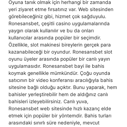
Oyuna tanık olmak için herhangi bir zamanda
yeri ziyaret etme fırsatınız var. Web sitesinden
görebileceğiniz gibi, hizmet çok sağduyulu.
Ronesansbet, çeşitli casino uygulamalarında
yaygın olarak kullanılır ve bu da onları
kullanıcılar arasında popüler bir seçimdir.
Özellikle, slot makinesi bireylerin gerçek para
kazanabileceği bir oyundur. Ronesansbet slot
oyunu üyeler arasında popüler bir canlı yayın
uygulamasıdır. Ronesansbet bayi ile bahis
koymak genellikle mümkündür. Çoğu oyunda
satıcının bir video konferansı aracılığıyla bahis
sitesine bağlı olduğu açıktır. Bunu yaparak, hem
bahisler yerleştirebilir hem de aldığınız canlı
bahisleri izleyebilirsiniz. Canlı yuva,
Ronesansbet web sitesinde hızlı kazanç elde
etmek için popüler bir yöntemdir. Bahis turları
arasındaki sınırlı süre nedeniyle, mevcut