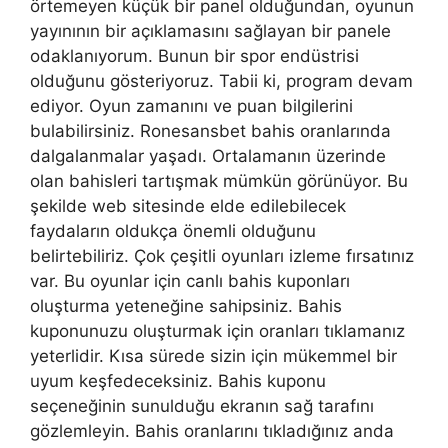
örtemeyen küçük bir panel olduğundan, oyunun
yayınının bir açıklamasını sağlayan bir panele
odaklanıyorum. Bunun bir spor endüstrisi
olduğunu gösteriyoruz. Tabii ki, program devam
ediyor. Oyun zamanını ve puan bilgilerini
bulabilirsiniz. Ronesansbet bahis oranlarında
dalgalanmalar yaşadı. Ortalamanın üzerinde
olan bahisleri tartışmak mümkün görünüyor. Bu
şekilde web sitesinde elde edilebilecek
faydaların oldukça önemli olduğunu
belirtebiliriz. Çok çeşitli oyunları izleme fırsatınız
var. Bu oyunlar için canlı bahis kuponları
oluşturma yeteneğine sahipsiniz. Bahis
kuponunuzu oluşturmak için oranları tıklamanız
yeterlidir. Kısa sürede sizin için mükemmel bir
uyum keşfedeceksiniz. Bahis kuponu
seçeneğinin sunulduğu ekranın sağ tarafını
gözlemleyin. Bahis oranlarını tıkladığınız anda