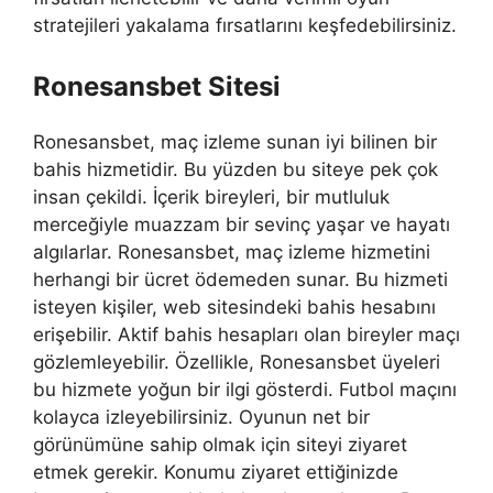
stratejileri yakalama fırsatlarını keşfedebilirsiniz.
Ronesansbet Sitesi
Ronesansbet, maç izleme sunan iyi bilinen bir
bahis hizmetidir. Bu yüzden bu siteye pek çok
insan çekildi. İçerik bireyleri, bir mutluluk
merceğiyle muazzam bir sevinç yaşar ve hayatı
algılarlar. Ronesansbet, maç izleme hizmetini
herhangi bir ücret ödemeden sunar. Bu hizmeti
isteyen kişiler, web sitesindeki bahis hesabını
erişebilir. Aktif bahis hesapları olan bireyler maçı
gözlemleyebilir. Özellikle, Ronesansbet üyeleri
bu hizmete yoğun bir ilgi gösterdi. Futbol maçını
kolayca izleyebilirsiniz. Oyunun net bir
görünümüne sahip olmak için siteyi ziyaret
etmek gerekir. Konumu ziyaret ettiğinizde