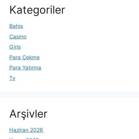
Kategoriler
Bahis
Casino
Giriş
Para Çekme
Para Yatırma
Tv
Arşivler
Haziran 2026