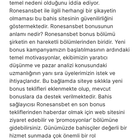
temel nedeni olduğunu iddia ediyor.
Ronesansbet ile ilgili herhangi bir şikayetin
olmaması bu bahis sitesinin güvenilirliğini
göstermektedir. Ronesansbet bonusunun
anlamı nedir? Ronesansbet bonus bölümü
şirketin en hareketli bölümlerinden biridir. Yeni
bonus kampanyamızın başlatılmasının ardındaki
temel motivasyonlar, ekibimizin yaratıcı
düşünme ve pazar analizi konusundaki
uzmanlığının yanı sıra üyelerimizin istek ve
ihtiyaçlarıdır. Bu bağlamda siteye sıklıkla yeni
bonus teklifleri eklenmekte olup, mevcut
bonuslara da destek verilmektedir. Bahis
sağlayıcısı Ronesansbet en son bonus
tekliflerinden haberdar olmak için web sitesini
ziyaret edebilir ve ‘promosyonlar’ bölümüne
gidebilirsiniz. Günümüzde bahisçiler değerli bir
hizmet sunmada çok önemli bir rol