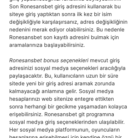
Son Ronesansbet giriş adresini kullanarak bu
siteye giriş yaptıktan sonra ilk kez bir isim
değişikliğiyle karşılaşırsanız, adres değişikliğinin
nedenini merak ediyor olabilirsiniz. Bu nedenle
Ronesansbet son kayıtlı adresini bulmak için
aramalarınıza başlayabilirsiniz.
Ronesansbet bonus seçenekleri
mevcut giriş
adresinizi sosyal medya seçenekleri aracılığıyla
paylaşacaktır. Bu, kullanıcıların uzun bir süre
sitede yeni bir giriş adresi aramak zorunda
kalmayacağı anlamına gelir. Sosyal medya
hesaplarınızı web sitenize entegre ettikten
sonra herhangi bir gecikme yaşamadan kolayca
erişebilirsiniz. Ronesansbet git programına
sosyal medya giriş seçeneklerinden ulaşılabilir.
Her sosyal medya platformunun, oyuncuların
hesaplarına erişebilmesi için kendine özgü bir