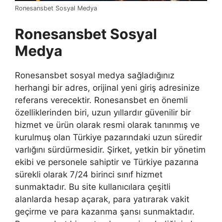
Ronesansbet Sosyal Medya
Ronesansbet Sosyal
Medya
Ronesansbet sosyal medya sağladığınız
herhangi bir adres, orijinal yeni giriş adresinize
referans verecektir. Ronesansbet en önemli
özelliklerinden biri, uzun yıllardır güvenilir bir
hizmet ve ürün olarak resmi olarak tanınmış ve
kurulmuş olan Türkiye pazarındaki uzun süredir
varlığını sürdürmesidir. Şirket, yetkin bir yönetim
ekibi ve personele sahiptir ve Türkiye pazarına
sürekli olarak 7/24 birinci sınıf hizmet
sunmaktadır. Bu site kullanıcılara çeşitli
alanlarda hesap açarak, para yatırarak vakit
geçirme ve para kazanma şansı sunmaktadır.