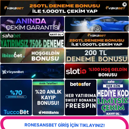
×
RONESANSBET GİRİŞ İÇİN TIKLAYINIZ!