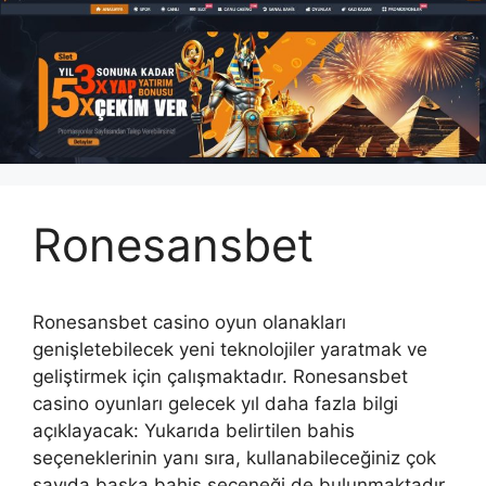
Ronesansbet
Ronesansbet casino oyun olanakları
genişletebilecek yeni teknolojiler yaratmak ve
geliştirmek için çalışmaktadır. Ronesansbet
casino oyunları gelecek yıl daha fazla bilgi
açıklayacak: Yukarıda belirtilen bahis
seçeneklerinin yanı sıra, kullanabileceğiniz çok
sayıda başka bahis seçeneği de bulunmaktadır.