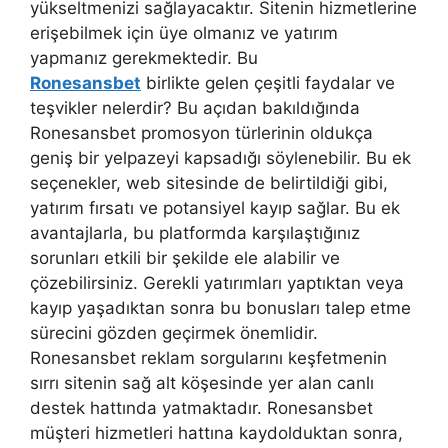
yükseltmenizi sağlayacaktır. Sitenin hizmetlerine
erişebilmek için üye olmanız ve yatırım
yapmanız gerekmektedir. Bu
Ronesansbet
birlikte gelen çeşitli faydalar ve
teşvikler nelerdir? Bu açıdan bakıldığında
Ronesansbet promosyon türlerinin oldukça
geniş bir yelpazeyi kapsadığı söylenebilir. Bu ek
seçenekler, web sitesinde de belirtildiği gibi,
yatırım fırsatı ve potansiyel kayıp sağlar. Bu ek
avantajlarla, bu platformda karşılaştığınız
sorunları etkili bir şekilde ele alabilir ve
çözebilirsiniz. Gerekli yatırımları yaptıktan veya
kayıp yaşadıktan sonra bu bonusları talep etme
sürecini gözden geçirmek önemlidir.
Ronesansbet reklam sorgularını keşfetmenin
sırrı sitenin sağ alt köşesinde yer alan canlı
destek hattında yatmaktadır. Ronesansbet
müşteri hizmetleri hattına kaydolduktan sonra,