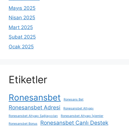
Mayıs 2025
Nisan 2025
Mart 2025
Şubat 2025
Ocak 2025
Etiketler
Ronesansbet
Ronesans Bet
Ronesansbet Adresi
Ronesansbet Altyapı
Ronesansbet Altyapı Sağlayıcıları
Ronesansbet Altyapı İşlemler
Ronesansbet Canlı Destek
Ronesansbet Bonus