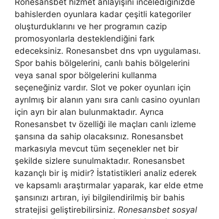
Ronesansbet hizmet anlayışını incelediğinizde
bahislerden oyunlara kadar çeşitli kategoriler
oluşturduklarını ve her programın cazip
promosyonlarla desteklendiğini fark
edeceksiniz. Ronesansbet dns vpn uygulaması.
Spor bahis bölgelerini, canlı bahis bölgelerini
veya sanal spor bölgelerini kullanma
seçeneğiniz vardır. Slot ve poker oyunları için
ayrılmış bir alanın yanı sıra canlı casino oyunları
için ayrı bir alan bulunmaktadır. Ayrıca
Ronesansbet tv özelliği ile maçları canlı izleme
şansına da sahip olacaksınız. Ronesansbet
markasıyla mevcut tüm seçenekler net bir
şekilde sizlere sunulmaktadır. Ronesansbet
kazançlı bir iş midir? İstatistikleri analiz ederek
ve kapsamlı araştırmalar yaparak, kar elde etme
şansınızı artıran, iyi bilgilendirilmiş bir bahis
stratejisi geliştirebilirsiniz.
Ronesansbet sosyal