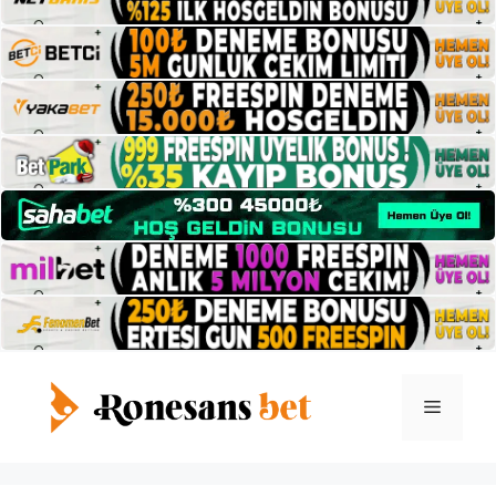
İçeriğe
atla
Menü