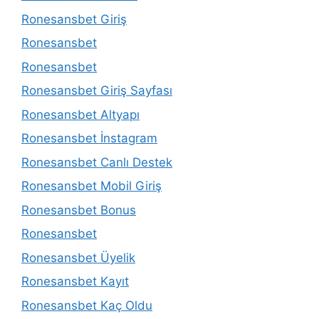
Ronesansbet Giriş
Ronesansbet
Ronesansbet
Ronesansbet Giriş Sayfası
Ronesansbet Altyapı
Ronesansbet İnstagram
Ronesansbet Canlı Destek
Ronesansbet Mobil Giriş
Ronesansbet Bonus
Ronesansbet
Ronesansbet Üyelik
Ronesansbet Kayıt
Ronesansbet Kaç Oldu