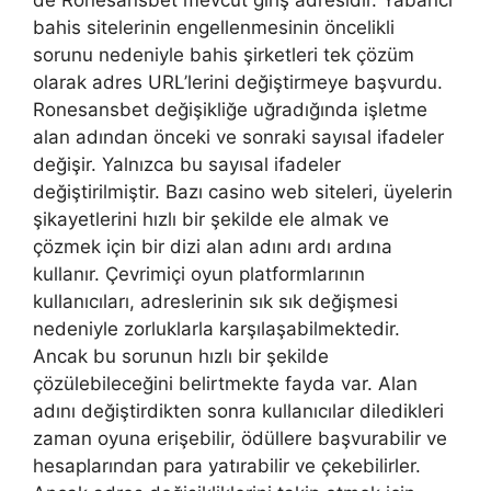
de Ronesansbet mevcut giriş adresidir. Yabancı
bahis sitelerinin engellenmesinin öncelikli
sorunu nedeniyle bahis şirketleri tek çözüm
olarak adres URL’lerini değiştirmeye başvurdu.
Ronesansbet değişikliğe uğradığında işletme
alan adından önceki ve sonraki sayısal ifadeler
değişir. Yalnızca bu sayısal ifadeler
değiştirilmiştir. Bazı casino web siteleri, üyelerin
şikayetlerini hızlı bir şekilde ele almak ve
çözmek için bir dizi alan adını ardı ardına
kullanır. Çevrimiçi oyun platformlarının
kullanıcıları, adreslerinin sık sık değişmesi
nedeniyle zorluklarla karşılaşabilmektedir.
Ancak bu sorunun hızlı bir şekilde
çözülebileceğini belirtmekte fayda var. Alan
adını değiştirdikten sonra kullanıcılar diledikleri
zaman oyuna erişebilir, ödüllere başvurabilir ve
hesaplarından para yatırabilir ve çekebilirler.