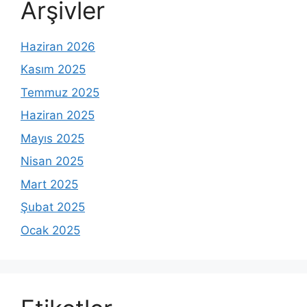
Arşivler
Haziran 2026
Kasım 2025
Temmuz 2025
Haziran 2025
Mayıs 2025
Nisan 2025
Mart 2025
Şubat 2025
Ocak 2025