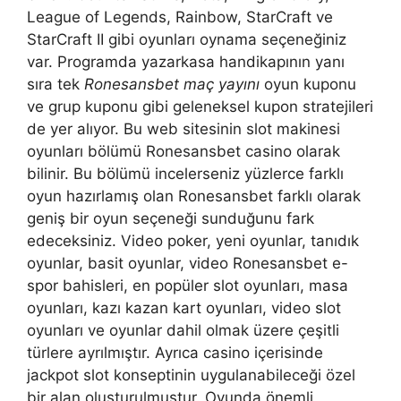
League of Legends, Rainbow, StarCraft ve
StarCraft II gibi oyunları oynama seçeneğiniz
var. Programda yazarkasa handikapının yanı
sıra tek
Ronesansbet maç yayını
oyun kuponu
ve grup kuponu gibi geleneksel kupon stratejileri
de yer alıyor. Bu web sitesinin slot makinesi
oyunları bölümü Ronesansbet casino olarak
bilinir. Bu bölümü incelerseniz yüzlerce farklı
oyun hazırlamış olan Ronesansbet farklı olarak
geniş bir oyun seçeneği sunduğunu fark
edeceksiniz. Video poker, yeni oyunlar, tanıdık
oyunlar, basit oyunlar, video Ronesansbet e-
spor bahisleri, en popüler slot oyunları, masa
oyunları, kazı kazan kart oyunları, video slot
oyunları ve oyunlar dahil olmak üzere çeşitli
türlere ayrılmıştır. Ayrıca casino içerisinde
jackpot slot konseptinin uygulanabileceği özel
bir alan oluşturulmuştur. Oyunda önemli