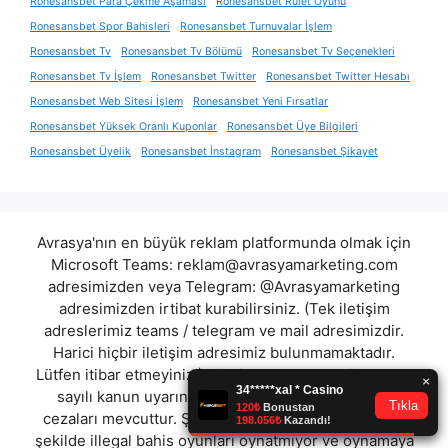
Ronesansbet Para Çekme Aşaması
Ronesansbet Rulet Oyunu
Ronesansbet Spor Bahisleri
Ronesansbet Turnuvalar İşlem
Ronesansbet Tv
Ronesansbet Tv Bölümü
Ronesansbet Tv Seçenekleri
Ronesansbet Tv İşlem
Ronesansbet Twitter
Ronesansbet Twitter Hesabı
Ronesansbet Web Sitesi İşlem
Ronesansbet Yeni Fırsatlar
Ronesansbet Yüksek Oranlı Kuponlar
Ronesansbet Üye Bilgileri
Ronesansbet Üyelik
Ronesansbet İnstagram
Ronesansbet Şikayet
Avrasya'nın en büyük reklam platformunda olmak için
Microsoft Teams:
reklam@avrasyamarketing.com
adresimizden veya Telegram: @Avrasyamarketing
adresimizden irtibat kurabilirsiniz. (Tek iletişim
adreslerimiz teams / telegram ve mail adresimizdir.
Harici hiçbir iletişim adresimiz bulunmamaktadır.
Lütfen itibar etmeyiniz.) Türkiye yasalarına göre 7258
sayılı kanun uyarınca yasa dışı bahis oynamanın
cezaları mevcuttur. Şu an bulunduğunuz site hiç bir
şekilde illegal bahis oyunları oynatmıyor ve oynamaya