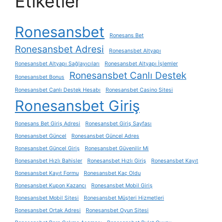
Etiketler
Ronesansbet
Ronesans Bet
Ronesansbet Adresi
Ronesansbet Altyapı
Ronesansbet Altyapı Sağlayıcıları
Ronesansbet Altyapı İşlemler
Ronesansbet Canlı Destek
Ronesansbet Bonus
Ronesansbet Canlı Destek Hesabı
Ronesansbet Casino Sitesi
Ronesansbet Giriş
Ronesans Bet Giriş Adresi
Ronesansbet Giriş Sayfası
Ronesansbet Güncel
Ronesansbet Güncel Adres
Ronesansbet Güncel Giriş
Ronesansbet Güvenilir Mi
Ronesansbet Hızlı Bahisler
Ronesansbet Hızlı Giriş
Ronesansbet Kayıt
Ronesansbet Kayıt Formu
Ronesansbet Kaç Oldu
Ronesansbet Kupon Kazancı
Ronesansbet Mobil Giriş
Ronesansbet Mobil Sitesi
Ronesansbet Müşteri Hizmetleri
Ronesansbet Ortak Adresi
Ronesansbet Oyun Sitesi